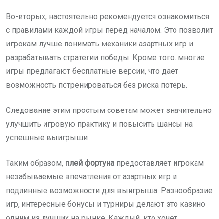
Во-вторых, настоятельно рекомендуется ознакомиться
с правилами каждой игры перед началом. Это позволит
игрокам лучше понимать механики азартных игр и
разрабатывать стратегии победы. Кроме того, многие
игры предлагают бесплатные версии, что даёт
возможность потренироваться без риска потерь.
Следование этим простым советам может значительно
улучшить игровую практику и повысить шансы на
успешные выигрыши.
Таким образом,
плей фортуна
предоставляет игрокам
незабываемые впечатления от азартных игр и
подлинные возможности для выигрыша. Разнообразие
игр, интересные бонусы и турниры делают это казино
одним из лучших на рынке. Каждый, кто хочет