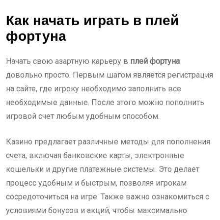
Как начать играть в плей
фортуна
Начать свою азартную карьеру в
плей фортуна
довольно просто. Первым шагом является регистрация
на сайте, где игроку необходимо заполнить все
необходимые данные. После этого можно пополнить
игровой счет любым удобным способом.
Казино предлагает различные методы для пополнения
счета, включая банковские карты, электронные
кошельки и другие платежные системы. Это делает
процесс удобным и быстрым, позволяя игрокам
сосредоточиться на игре. Также важно ознакомиться с
условиями бонусов и акций, чтобы максимально