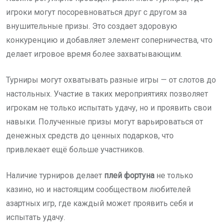
игроки могут посоревноваться друг с другом за
внушительные призы. Это создает здоровую
конкуренцию и добавляет элемент соперничества, что
делает игровое время более захватывающим.
Турниры могут охватывать разные игры — от слотов до
настольных. Участие в таких мероприятиях позволяет
игрокам не только испытать удачу, но и проявить свои
навыки. Полученные призы могут варьироваться от
денежных средств до ценных подарков, что
привлекает ещё больше участников.
Наличие турниров делает
плей фортуна
не только
казино, но и настоящим сообществом любителей
азартных игр, где каждый может проявить себя и
испытать удачу.