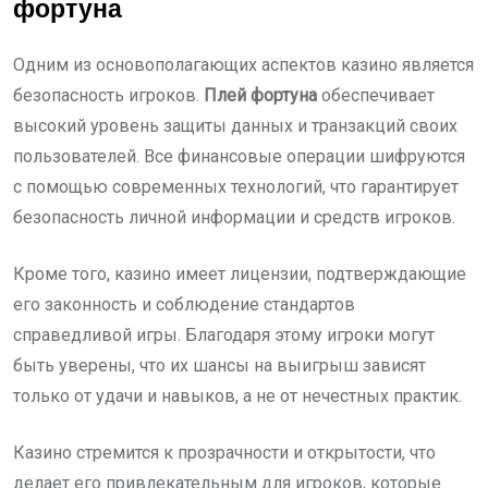
фортуна
Одним из основополагающих аспектов казино является
безопасность игроков.
Плей фортуна
обеспечивает
высокий уровень защиты данных и транзакций своих
пользователей. Все финансовые операции шифруются
с помощью современных технологий, что гарантирует
безопасность личной информации и средств игроков.
Кроме того, казино имеет лицензии, подтверждающие
его законность и соблюдение стандартов
справедливой игры. Благодаря этому игроки могут
быть уверены, что их шансы на выигрыш зависят
только от удачи и навыков, а не от нечестных практик.
Казино стремится к прозрачности и открытости, что
делает его привлекательным для игроков, которые