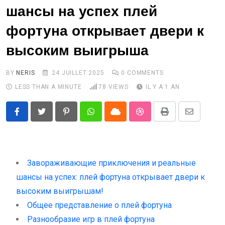
шансы на успех плей
фортуна открывает двери к
высоким выигрыша
BY
NERIS
24 JUILLET 2025
0
COMMENTS
LESS THAN A MINUTE
78
VIEWS
IL Y A 1 AN
Pinterest
Whatsapp
Cloud
StumbleUpon
Print
Share
via
Email
Завораживающие приключения и реальные
шансы на успех: плей фортуна открывает двери к
высоким выигрышам!
Общее представление о плей фортуна
Разнообразие игр в плей фортуна