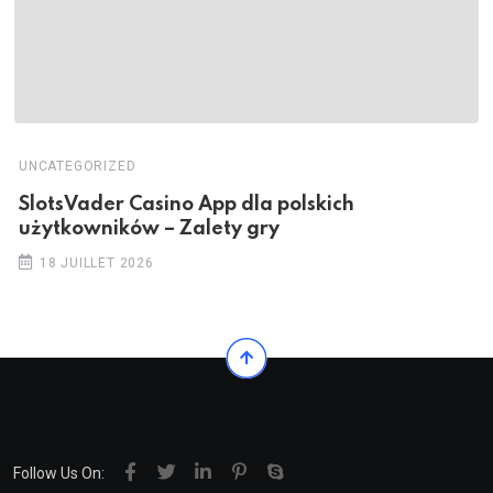
UNCATEGORIZED
SlotsVader Casino App dla polskich
użytkowników – Zalety gry
18 JUILLET 2026
Follow Us On: