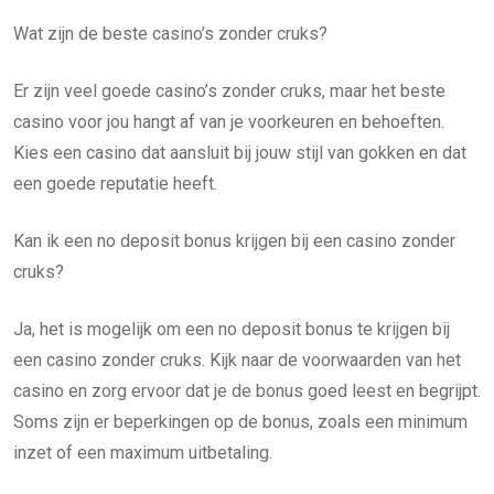
Wat zijn de beste casino’s zonder cruks?
Er zijn veel goede casino’s zonder cruks, maar het beste
casino voor jou hangt af van je voorkeuren en behoeften.
Kies een casino dat aansluit bij jouw stijl van gokken en dat
een goede reputatie heeft.
Kan ik een no deposit bonus krijgen bij een casino zonder
cruks?
Ja, het is mogelijk om een no deposit bonus te krijgen bij
een casino zonder cruks. Kijk naar de voorwaarden van het
casino en zorg ervoor dat je de bonus goed leest en begrijpt.
Soms zijn er beperkingen op de bonus, zoals een minimum
inzet of een maximum uitbetaling.