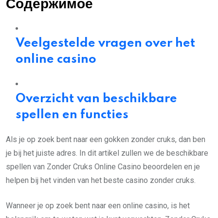
Содержимое
Veelgestelde vragen over het
online casino
Overzicht van beschikbare
spellen en functies
Als je op zoek bent naar een gokken zonder cruks, dan ben
je bij het juiste adres. In dit artikel zullen we de beschikbare
spellen van Zonder Cruks Online Casino beoordelen en je
helpen bij het vinden van het beste casino zonder cruks.
Wanneer je op zoek bent naar een online casino, is het