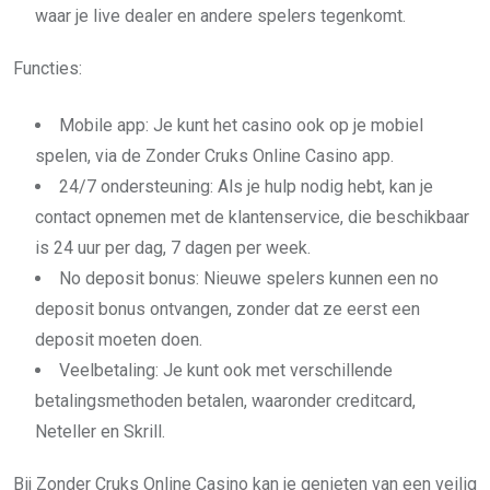
waar je live dealer en andere spelers tegenkomt.
Functies:
Mobile app: Je kunt het casino ook op je mobiel
spelen, via de Zonder Cruks Online Casino app.
24/7 ondersteuning: Als je hulp nodig hebt, kan je
contact opnemen met de klantenservice, die beschikbaar
is 24 uur per dag, 7 dagen per week.
No deposit bonus: Nieuwe spelers kunnen een no
deposit bonus ontvangen, zonder dat ze eerst een
deposit moeten doen.
Veelbetaling: Je kunt ook met verschillende
betalingsmethoden betalen, waaronder creditcard,
Neteller en Skrill.
Bij Zonder Cruks Online Casino kan je genieten van een veilig