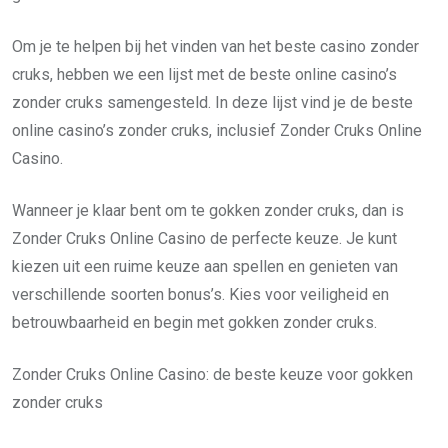
Om je te helpen bij het vinden van het beste casino zonder
cruks, hebben we een lijst met de beste online casino’s
zonder cruks samengesteld. In deze lijst vind je de beste
online casino’s zonder cruks, inclusief Zonder Cruks Online
Casino.
Wanneer je klaar bent om te gokken zonder cruks, dan is
Zonder Cruks Online Casino de perfecte keuze. Je kunt
kiezen uit een ruime keuze aan spellen en genieten van
verschillende soorten bonus’s. Kies voor veiligheid en
betrouwbaarheid en begin met gokken zonder cruks.
Zonder Cruks Online Casino: de beste keuze voor gokken
zonder cruks