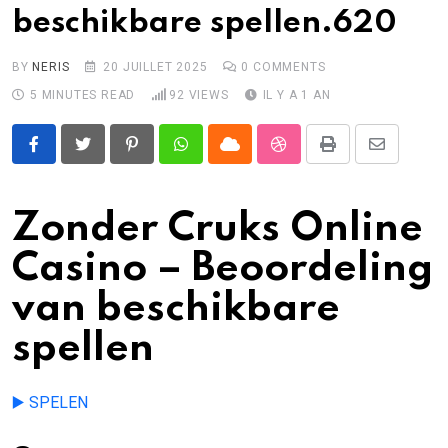
beschikbare spellen.620
BY
NERIS
20 JUILLET 2025
0
COMMENTS
5 MINUTES READ
92
VIEWS
IL Y A 1 AN
Pinterest
Whatsapp
Cloud
StumbleUpon
Print
Share
via
Email
Zonder Cruks Online
Casino – Beoordeling
van beschikbare
spellen
▶️ SPELEN