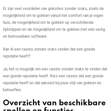
Er zijn veel voordelen van goksites zonder cruks, zoals de
mogelijkheid om te gokken vanuit het comfort van je eigen
huis, de mogelijkheid om te gokken op verschillende
tijdstippen en de mogelijkheid om te gokken met een veilig
en betrouwbare software.
Kan ik een casino zonder cruks vinden dat een goede
reputatie heeft?
Ja, het is mogelijk om een casino zonder cruks te vinden dat
een goede reputatie heeft. Kies een casino dat een goede
reputatie heeft en dat aansluit bij jouw stijl van gokken en
behoeften.
Overzicht van beschikbare