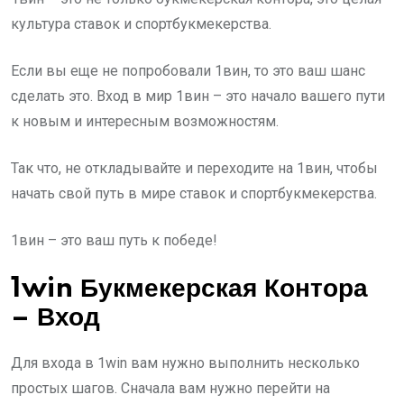
культура ставок и спортбукмекерства.
Если вы еще не попробовали 1вин, то это ваш шанс
сделать это. Вход в мир 1вин – это начало вашего пути
к новым и интересным возможностям.
Так что, не откладывайте и переходите на 1вин, чтобы
начать свой путь в мире ставок и спортбукмекерства.
1вин – это ваш путь к победе!
1win Букмекерская Контора
– Вход
Для входа в 1win вам нужно выполнить несколько
простых шагов. Сначала вам нужно перейти на