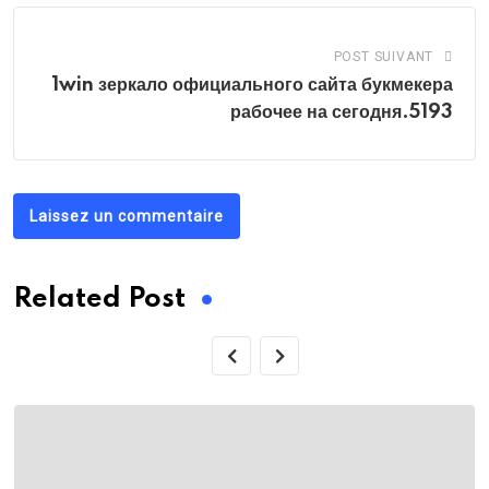
POST SUIVANT
1win зеркало официального сайта букмекера
рабочее на сегодня.5193
Laissez un commentaire
Related Post