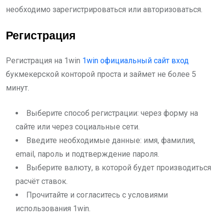
необходимо зарегистрироваться или авторизоваться.
Регистрация
Регистрация на 1win
1win официальный сайт вход
букмекерской конторой проста и займет не более 5
минут.
Выберите способ регистрации: через форму на
сайте или через социальные сети.
Введите необходимые данные: имя, фамилия,
email, пароль и подтверждение пароля.
Выберите валюту, в которой будет производиться
расчёт ставок.
Прочитайте и согласитесь с условиями
использования 1win.