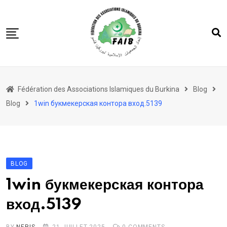
Skip
to
content
Accueil
Fédération des Associations Islamiques du Burkina
Blog
FAIB
Blog
1win букмекерская контора вход.5139
Actualités
Nos Actions
Nos Projets
BLOG
Les 5 Piliers
1win букмекерская контора
Société
вход.5139