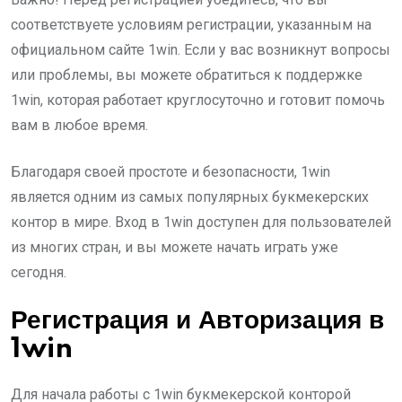
соответствуете условиям регистрации, указанным на
официальном сайте 1win. Если у вас возникнут вопросы
или проблемы, вы можете обратиться к поддержке
1win, которая работает круглосуточно и готовит помочь
вам в любое время.
Благодаря своей простоте и безопасности, 1win
является одним из самых популярных букмекерских
контор в мире. Вход в 1win доступен для пользователей
из многих стран, и вы можете начать играть уже
сегодня.
Регистрация и Авторизация в
1win
Для начала работы с 1win букмекерской конторой