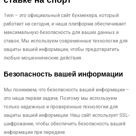
ставке на спорт
1win – это официальный сайт букмекера, который
работает на сегодня, и наша платформа обеспечивает
максимальную безопасность для ваших данных и
ставок. Мы используем современные технологии для
защиты вашей информации, чтобы предотвратить
любые мошеннические действия.
Безопасность вашей информации
Мы понимаем, что безопасность вашей информации –
это наша первая задача. Поэтому мы используем
только надежные и проверенные технологии для
защиты вашей информации. Наш сайт использует SSL-
шифрование, чтобы обеспечить безопасность вашей
информации при передаче.