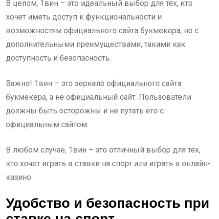
В целом, 1вин – это идеальный выбор для тех, кто
хочет иметь доступ к функциональности и
возможностям официального сайта букмекера, но с
дополнительными преимуществами, такими как
доступность и безопасность.
Важно! 1вин – это зеркало официального сайта
букмекера, а не официальный сайт. Пользователи
должны быть осторожны и не путать его с
официальным сайтом.
В любом случае, 1вин – это отличный выбор для тех,
кто хочет играть в ставки на спорт или играть в онлайн-
казино.
Удобство и безопасность при