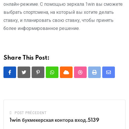
онлайн-режиме. С помощью зеркала 1win вы сможете
выбрать спортсмена, на который вы хотите делать
ставку, и планировать свою ставку, чтобы принять
более информированное решение.
Share This Post:
Pinterest
Whatsapp
Cloud
StumbleUpon
Print
Share
via
Email
POST PRÉCEDENT
1win букмекерская контора вход.5139