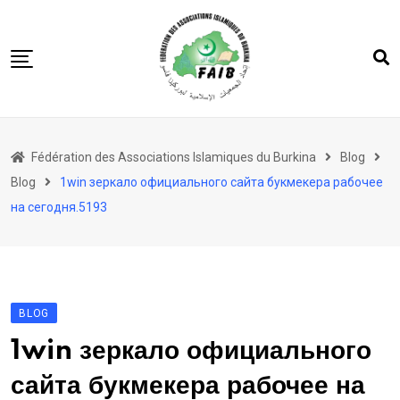
Skip
to
content
Accueil
Fédération des Associations Islamiques du Burkina
Blog
FAIB
Blog
1win зеркало официального сайта букмекера рабочее
Actualités
на сегодня.5193
Nos Actions
Nos Projets
Les 5 Piliers
BLOG
Société
1win зеркало официального
сайта букмекера рабочее на