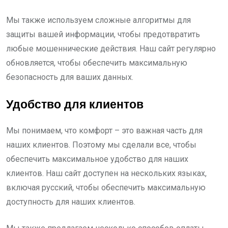
Мы также используем сложные алгоритмы для
защиты вашей информации, чтобы предотвратить
любые мошеннические действия. Наш сайт регулярно
обновляется, чтобы обеспечить максимальную
безопасность для ваших данных.
Удобство для клиентов
Мы понимаем, что комфорт – это важная часть для
наших клиентов. Поэтому мы сделали все, чтобы
обеспечить максимальное удобство для наших
клиентов. Наш сайт доступен на нескольких языках,
включая русский, чтобы обеспечить максимальную
доступность для наших клиентов.