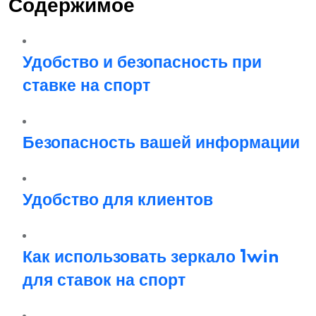
Содержимое
Удобство и безопасность при
ставке на спорт
Безопасность вашей информации
Удобство для клиентов
Как использовать зеркало 1win
для ставок на спорт