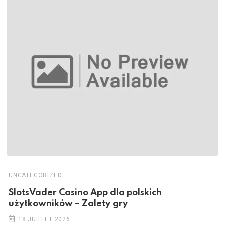
UNCATEGORIZED
SlotsVader Casino App dla polskich
użytkowników – Zalety gry
18 JUILLET 2026