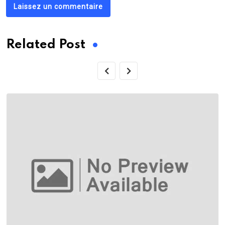
Laissez un commentaire
Related Post