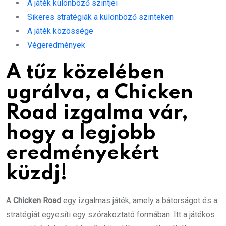
A játék különböző szintjei
Sikeres stratégiák a különböző szinteken
A játék közössége
Végeredmények
A tűz közelében
ugrálva, a Chicken
Road izgalma vár,
hogy a legjobb
eredményekért
küzdj!
A
Chicken Road
egy izgalmas játék, amely a bátorságot és a
stratégiát egyesíti egy szórakoztató formában. Itt a játékos