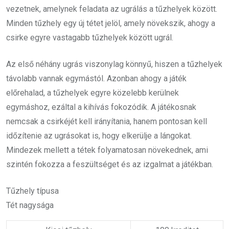
vezetnek, amelynek feladata az ugrálás a tűzhelyek között.
Minden tűzhely egy új tétet jelöl, amely növekszik, ahogy a
csirke egyre vastagabb tűzhelyek között ugrál.
Az első néhány ugrás viszonylag könnyű, hiszen a tűzhelyek
távolabb vannak egymástól. Azonban ahogy a játék
előrehalad, a tűzhelyek egyre közelebb kerülnek
egymáshoz, ezáltal a kihívás fokozódik. A játékosnak
nemcsak a csirkéjét kell irányítania, hanem pontosan kell
időzítenie az ugrásokat is, hogy elkerülje a lángokat.
Mindezek mellett a tétek folyamatosan növekednek, ami
szintén fokozza a feszültséget és az izgalmat a játékban.
Tűzhely típusa
Tét nagysága