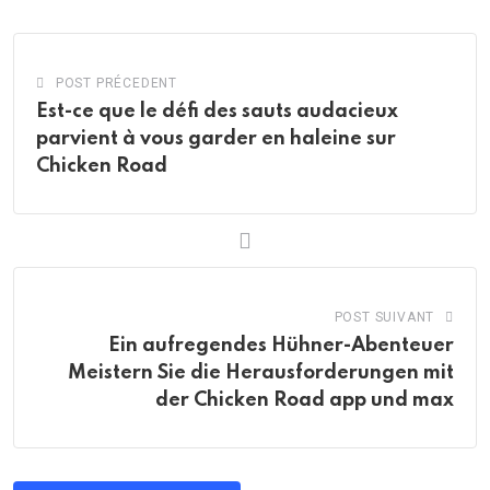
Email
POST PRÉCEDENT
Est-ce que le défi des sauts audacieux
parvient à vous garder en haleine sur
Chicken Road
POST SUIVANT
Ein aufregendes Hühner-Abenteuer
Meistern Sie die Herausforderungen mit
der Chicken Road app und max