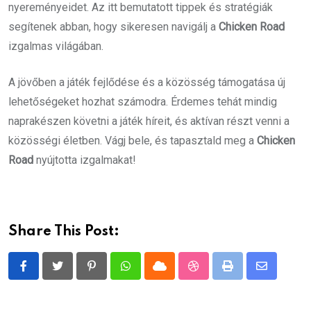
nyereményeidet. Az itt bemutatott tippek és stratégiák
segítenek abban, hogy sikeresen navigálj a
Chicken Road
izgalmas világában.
A jövőben a játék fejlődése és a közösség támogatása új
lehetőségeket hozhat számodra. Érdemes tehát mindig
naprakészen követni a játék híreit, és aktívan részt venni a
közösségi életben. Vágj bele, és tapasztald meg a
Chicken
Road
nyújtotta izgalmakat!
Share This Post:
Pinterest
Whatsapp
Cloud
StumbleUpon
Print
Share
via