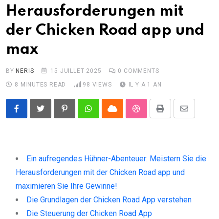
Herausforderungen mit
der Chicken Road app und
max
BY
NERIS
15 JUILLET 2025
0
COMMENTS
8 MINUTES READ
98
VIEWS
IL Y A 1 AN
Pinterest
Whatsapp
Cloud
StumbleUpon
Print
Share
via
Email
Ein aufregendes Hühner-Abenteuer: Meistern Sie die
Herausforderungen mit der Chicken Road app und
maximieren Sie Ihre Gewinne!
Die Grundlagen der Chicken Road App verstehen
Die Steuerung der Chicken Road App