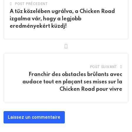
POST PRÉCEDENT
A tűz közelében ugrálva, a Chicken Road
izgalma vár, hogy a legjobb
eredményekért küzdj!
POST SUIVANT
Franchir des obstacles brûlants avec
audace tout en plaçant ses mises sur la
Chicken Road pour vivre
Laissez un commentaire