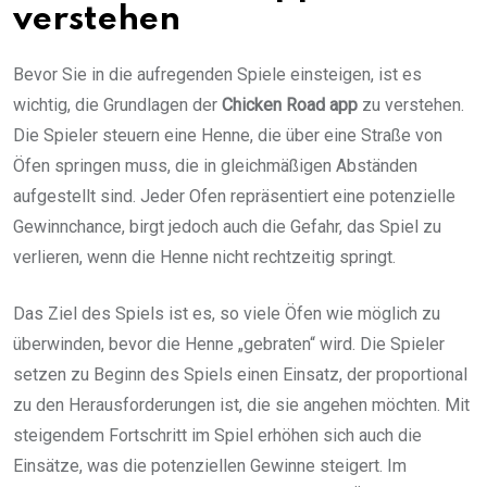
verstehen
Bevor Sie in die aufregenden Spiele einsteigen, ist es
wichtig, die Grundlagen der
Chicken Road app
zu verstehen.
Die Spieler steuern eine Henne, die über eine Straße von
Öfen springen muss, die in gleichmäßigen Abständen
aufgestellt sind. Jeder Ofen repräsentiert eine potenzielle
Gewinnchance, birgt jedoch auch die Gefahr, das Spiel zu
verlieren, wenn die Henne nicht rechtzeitig springt.
Das Ziel des Spiels ist es, so viele Öfen wie möglich zu
überwinden, bevor die Henne „gebraten“ wird. Die Spieler
setzen zu Beginn des Spiels einen Einsatz, der proportional
zu den Herausforderungen ist, die sie angehen möchten. Mit
steigendem Fortschritt im Spiel erhöhen sich auch die
Einsätze, was die potenziellen Gewinne steigert. Im