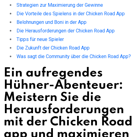
Strategien zur Maximierung der Gewinne
Die Vorteile des Spielens in der Chicken Road App
Belohnungen und Boni in der App
Die Herausforderungen der Chicken Road App
Tipps für neue Spieler
Die Zukunft der Chicken Road App
Was sagt die Community über die Chicken Road App?
Ein aufregendes
Hühner-Abenteuer:
Meistern Sie die
Herausforderungen
mit der Chicken Road
app und maximieren