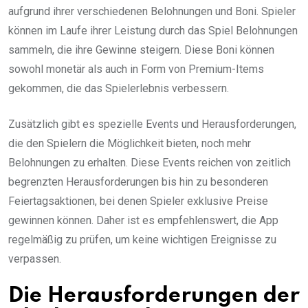
aufgrund ihrer verschiedenen Belohnungen und Boni. Spieler
können im Laufe ihrer Leistung durch das Spiel Belohnungen
sammeln, die ihre Gewinne steigern. Diese Boni können
sowohl monetär als auch in Form von Premium-Items
gekommen, die das Spielerlebnis verbessern.
Zusätzlich gibt es spezielle Events und Herausforderungen,
die den Spielern die Möglichkeit bieten, noch mehr
Belohnungen zu erhalten. Diese Events reichen von zeitlich
begrenzten Herausforderungen bis hin zu besonderen
Feiertagsaktionen, bei denen Spieler exklusive Preise
gewinnen können. Daher ist es empfehlenswert, die App
regelmäßig zu prüfen, um keine wichtigen Ereignisse zu
verpassen.
Die Herausforderungen der