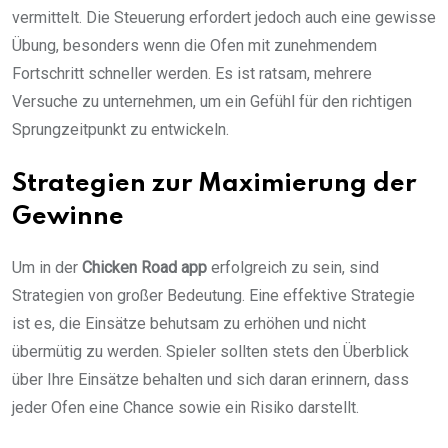
vermittelt. Die Steuerung erfordert jedoch auch eine gewisse
Übung, besonders wenn die Ofen mit zunehmendem
Fortschritt schneller werden. Es ist ratsam, mehrere
Versuche zu unternehmen, um ein Gefühl für den richtigen
Sprungzeitpunkt zu entwickeln.
Strategien zur Maximierung der
Gewinne
Um in der
Chicken Road app
erfolgreich zu sein, sind
Strategien von großer Bedeutung. Eine effektive Strategie
ist es, die Einsätze behutsam zu erhöhen und nicht
übermütig zu werden. Spieler sollten stets den Überblick
über Ihre Einsätze behalten und sich daran erinnern, dass
jeder Ofen eine Chance sowie ein Risiko darstellt.