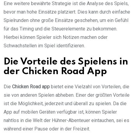
Eine weitere bewährte Strategie ist die Analyse des Spiels,
bevor man hohe Einsätze platziert. Dies kann durch einfache
Spielrunden ohne große Einsätze geschehen, um ein Gefühl
für das Timing und die Steuerelemente zu bekommen.
Hierbei können Spieler sich Notizen machen oder
Schwachstellen im Spiel identifizieren.
Die Vorteile des Spielens in
der Chicken Road App
Die
Chicken Road app
bietet eine Vielzahl von Vorteilen, die
sie von anderen Spielen abheben. Einer der größten Vorteile
ist die Möglichkeit, jederzeit und überall zu spielen. Da die
App auf mobilen Geräten verfügbar ist, können Spieler
nahtlos in die Welt der Hühner-Abenteuer eintauchen, sei es
während einer Pause oder in der Freizeit.