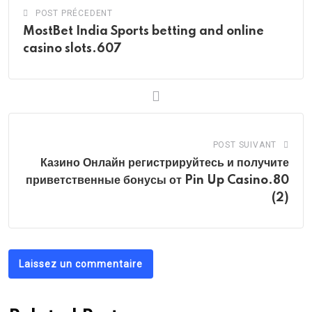
POST PRÉCEDENT
MostBet India Sports betting and online
casino slots.607
POST SUIVANT
Казино Онлайн регистрируйтесь и получите
приветственные бонусы от Pin Up Casino.80
(2)
Laissez un commentaire