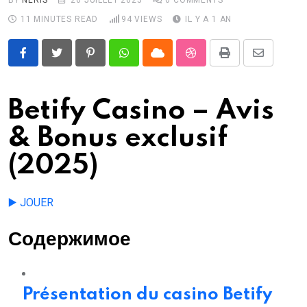
BY
NERIS
20 JUILLET 2025
0
COMMENTS
11 MINUTES READ
94
VIEWS
IL Y A 1 AN
Pinterest
Whatsapp
Cloud
StumbleUpon
Print
Share
via
Email
Betify Casino – Avis
& Bonus exclusif
(2025)
▶️ JOUER
Содержимое
Présentation du casino Betify