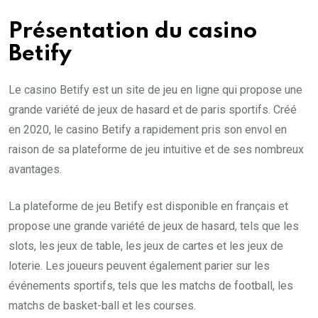
Présentation du casino
Betify
Le casino Betify est un site de jeu en ligne qui propose une
grande variété de jeux de hasard et de paris sportifs. Créé
en 2020, le casino Betify a rapidement pris son envol en
raison de sa plateforme de jeu intuitive et de ses nombreux
avantages.
La plateforme de jeu Betify est disponible en français et
propose une grande variété de jeux de hasard, tels que les
slots, les jeux de table, les jeux de cartes et les jeux de
loterie. Les joueurs peuvent également parier sur les
événements sportifs, tels que les matchs de football, les
matchs de basket-ball et les courses.