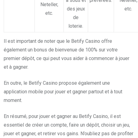
à sous et
préférées.
Neteller,
Neteller,
des jeux
etc.
etc.
de
loterie.
Il est important de noter que le Betify Casino offre
également un bonus de bienvenue de 100% sur votre
premier dépôt, ce qui peut vous aider à commencer à jouer
et à gagner.
En outre, le Betify Casino propose également une
application mobile pour jouer et gagner partout et à tout
moment.
En résumé, pour jouer et gagner au Betify Casino, il est
essentiel de créer un compte, faire un dépôt, choisir un jeu,
jouer et gagner, et retirer vos gains. N’oubliez pas de profiter