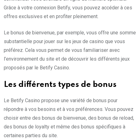
Grâce à votre connexion Betify, vous pouvez accéder à ces
offres exclusives et en profiter pleinement.
Le bonus de bienvenue, par exemple, vous offre une somme
substantielle pour jouer sur les jeux de casino que vous
préférez. Cela vous permet de vous familiariser avec
l’environnement du site et de découvrir les différents jeux
proposés par le Betify Casino.
Les différents types de bonus
Le Betify Casino propose une variété de bonus pour
répondre à vos besoins et à vos préférences. Vous pouvez
choisir entre des bonus de bienvenue, des bonus de reload,
des bonus de loyalty et même des bonus spécifiques à
certaines parties du site.