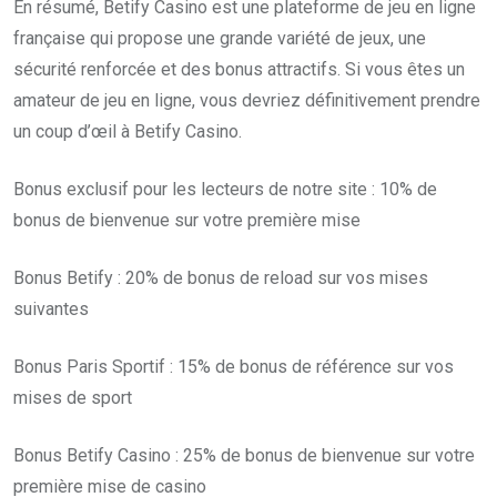
En résumé, Betify Casino est une plateforme de jeu en ligne
française qui propose une grande variété de jeux, une
sécurité renforcée et des bonus attractifs. Si vous êtes un
amateur de jeu en ligne, vous devriez définitivement prendre
un coup d’œil à Betify Casino.
Bonus exclusif pour les lecteurs de notre site : 10% de
bonus de bienvenue sur votre première mise
Bonus Betify : 20% de bonus de reload sur vos mises
suivantes
Bonus Paris Sportif : 15% de bonus de référence sur vos
mises de sport
Bonus Betify Casino : 25% de bonus de bienvenue sur votre
première mise de casino