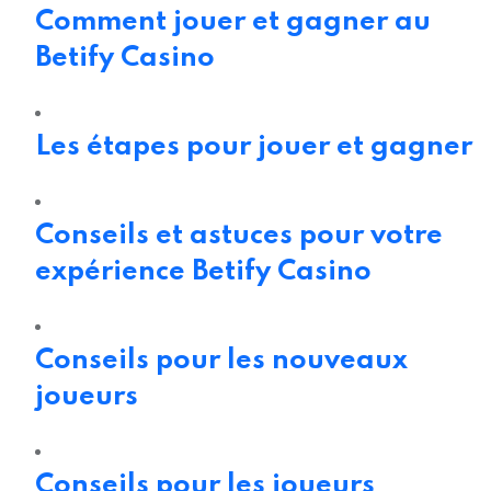
Comment jouer et gagner au
Betify Casino
Les étapes pour jouer et gagner
Conseils et astuces pour votre
expérience Betify Casino
Conseils pour les nouveaux
joueurs
Conseils pour les joueurs