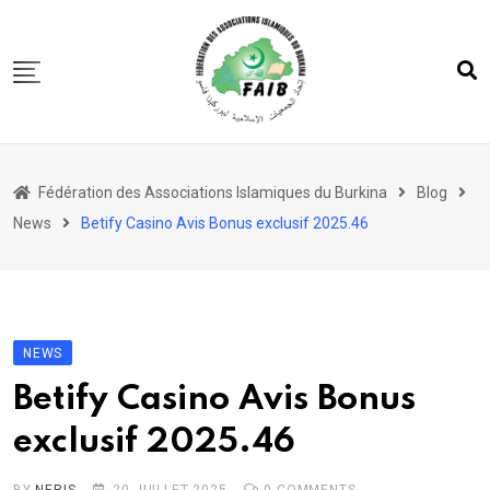
Skip
to
content
Accueil
Fédération des Associations Islamiques du Burkina
Blog
FAIB
News
Betify Casino Avis Bonus exclusif 2025.46
Actualités
Nos Actions
Nos Projets
NEWS
Les 5 Piliers
Betify Casino Avis Bonus
Société
exclusif 2025.46