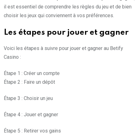
il est essentiel de comprendre les règles du jeu et de bien
choisir les jeux qui conviennent à vos préférences.
Les étapes pour jouer et gagner
Voici les étapes à suivre pour jouer et gagner au Betify
Casino :
Étape 1 : Créer un compte
Étape 2 : Faire un dépôt
Étape 3 : Choisir un jeu
Étape 4 : Jouer et gagner
Étape 5 : Retirer vos gains