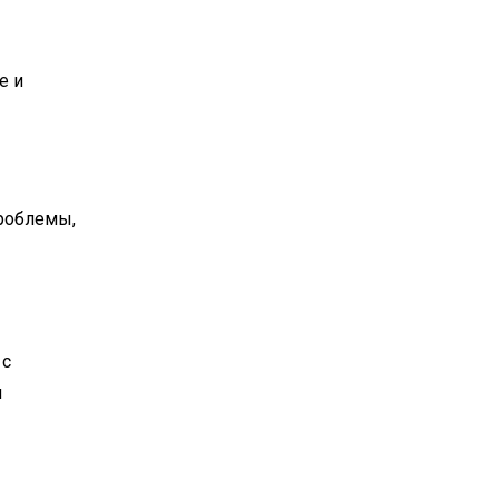
е и
проблемы,
 с
м