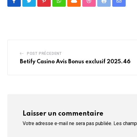
Pinterest
Whatsapp
Cloud
StumbleUpon
Print
Share
via
Email
POST PRÉCEDENT
Betify Casino Avis Bonus exclusif 2025.46
Laisser un commentaire
Votre adresse e-mail ne sera pas publiée.
Les champs