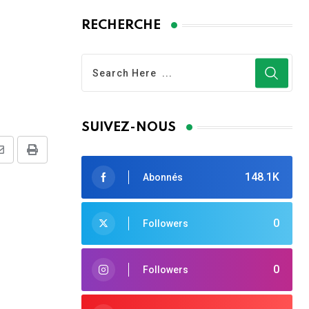
RECHERCHE
SUIVEZ-NOUS
Share
Print
148.1K
via
Abonnés
Email
0
Followers
0
Followers