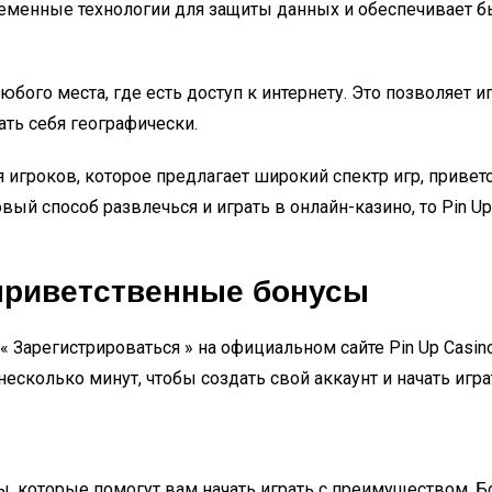
временные технологии для защиты данных и обеспечивает 
любого места, где есть доступ к интернету. Это позволяет 
ать себя географически.
ля игроков, которое предлагает широкий спектр игр, приве
ый способ развлечься и играть в онлайн-казино, то Pin Up
 приветственные бонусы
« Зарегистрироваться » на официальном сайте Pin Up Casin
есколько минут, чтобы создать свой аккаунт и начать игра
ы, которые помогут вам начать играть с преимуществом. 