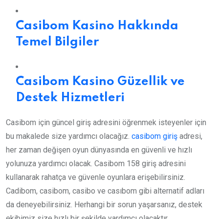
Casibom Kasino Hakkında
Temel Bilgiler
Casibom Kasino Güzellik ve
Destek Hizmetleri
Casibom için güncel giriş adresini öğrenmek isteyenler için
bu makalede size yardımcı olacağız.
casibom giriş
adresi,
her zaman değişen oyun dünyasında en güvenli ve hızlı
yolunuza yardımcı olacak. Casibom 158 giriş adresini
kullanarak rahatça ve güvenle oyunlara erişebilirsiniz.
Cadibom, casibom, casibo ve casıbom gibi alternatif adları
da deneyebilirsiniz. Herhangi bir sorun yaşarsanız, destek
ekibimiz size hızlı bir şekilde yardımcı olacaktır.