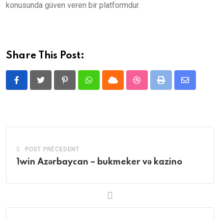
konusunda güven veren bir platformdur.
Share This Post:
Pinterest
Whatsapp
Cloud
StumbleUpon
Print
Share
via
Email
POST PRÉCEDENT
1win Azərbaycan – bukmeker və kazino