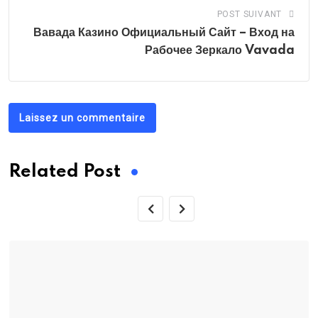
POST SUIVANT
Вавада Казино Официальный Сайт – Вход на
Рабочее Зеркало Vavada
Laissez un commentaire
Related Post