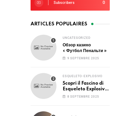
0
Subscribers
ARTICLES POPULAIRES
UNCATEGORIZED
Обзор казино
« Футбол Пенальти »
9 SEPTEMBRE 2025
ESQUELETO-EXPLOSIVO
Scopri il Fascino di
Esqueleto Explosivo
2 La Rivoluzione dei
8 SEPTEMBRE 2025
Giochi Slot