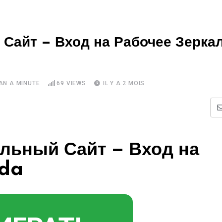
Сайт – Вход на Рабочее Зерка
AN A MINUTE
69
VIEWS
IL Y A 2 MOIS
льный Сайт – Вход на
ada