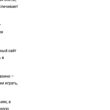
спечивает
т
ля
ьный сайт
ь в
азино –
м играть,
иях, а
онную