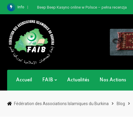
Skip
Info
to
content
Accueil
FAIB
Actualités
Nos Actions
Fédération des Associations Islamiques du Burkina
Blog