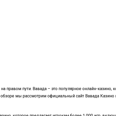
на правом пути. Вавада – это популярное онлайн-казино, 
ом обзоре мы рассмотрим официальный сайт Вавада Казино 
зино, которое предлагает игрокам более 1 000 игр, включ