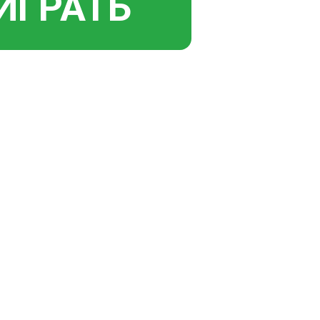
ИГРАТЬ