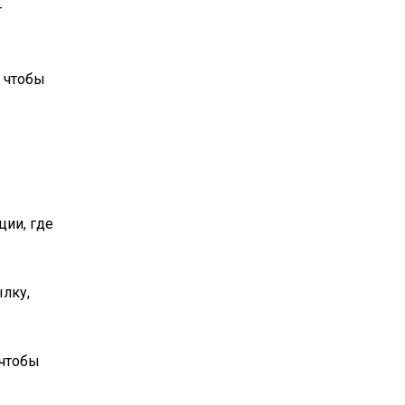
т
, чтобы
ции, где
ылку,
 чтобы