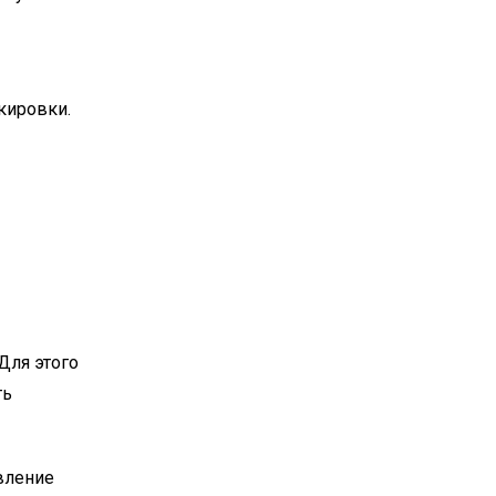
кировки.
Для этого
ть
вление