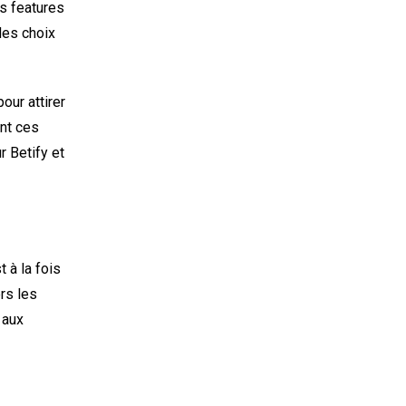
s features
des choix
our attirer
nt ces
r Betify et
t à la fois
ers les
 aux