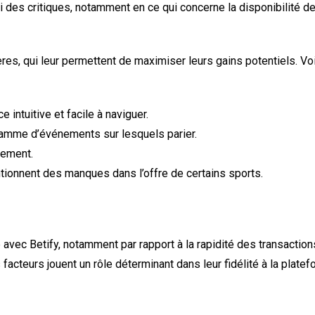
i des critiques, notamment en ce qui concerne la disponibilité de
res, qui leur permettent de maximiser leurs gains potentiels. Voi
ce intuitive et facile à naviguer.
gamme d’événements sur lesquels parier.
dement.
entionnent des manques dans l’offre de certains sports.
avec Betify, notamment par rapport à la rapidité des transactions
facteurs jouent un rôle déterminant dans leur fidélité à la platef