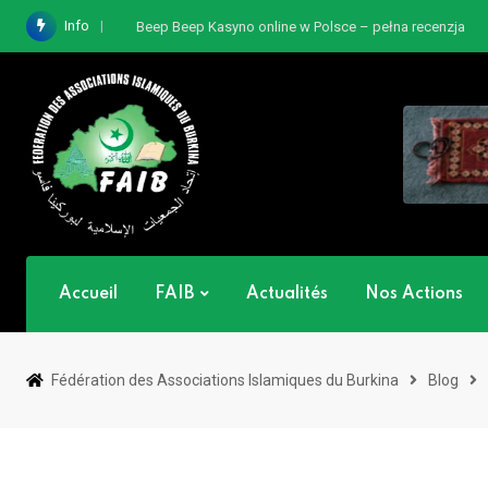
Skip
Info
Beep Beep Kasyno online w Polsce – pełna recenzja
to
content
Accueil
FAIB
Actualités
Nos Actions
Fédération des Associations Islamiques du Burkina
Blog