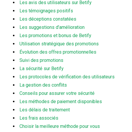
Les avis des utilisateurs sur Betify
Les témoignages positifs
Les déceptions constatées
Les suggestions d’amélioration
Les promotions et bonus de Betify
Utilisation stratégique des promotions
Évolution des offres promotionnelles
Suivi des promotions
La sécurité sur Betify
Les protocoles de vérification des utilisateurs
La gestion des conflits
Conseils pour assurer votre sécurité
Les méthodes de paiement disponibles
Les délais de traitement
Les frais associés
Choisir la meilleure méthode pour vous