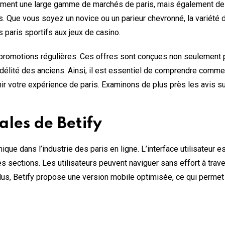
eulement une large gamme de marchés de paris, mais également de
. Que vous soyez un novice ou un parieur chevronné, la variété 
s paris sportifs aux jeux de casino.
s promotions régulières. Ces offres sont conçues non seulement p
délité des anciens. Ainsi, il est essentiel de comprendre comme
ir votre expérience de paris. Examinons de plus près les avis su
ales de Betify
que dans l’industrie des paris en ligne. L’interface utilisateur es
tes sections. Les utilisateurs peuvent naviguer sans effort à trav
plus, Betify propose une version mobile optimisée, ce qui permet