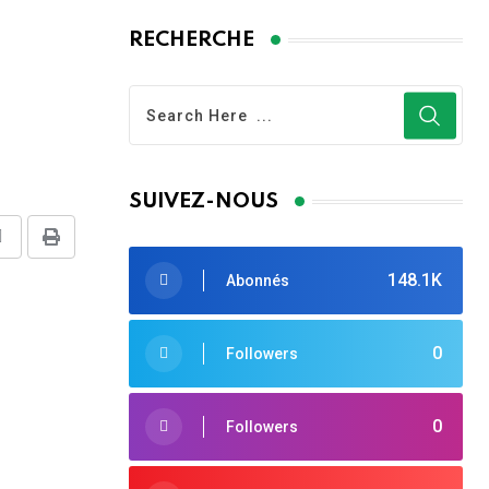
RECHERCHE
SUIVEZ-NOUS
Share
Print
148.1K
via
Abonnés
Email
0
Followers
0
Followers