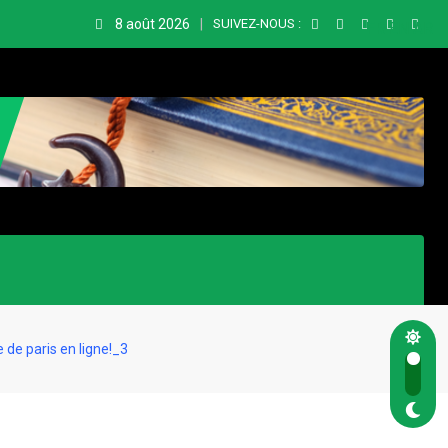
8 août 2026
SUIVEZ-NOUS :
FR
EN
AR
de paris en ligne!_3