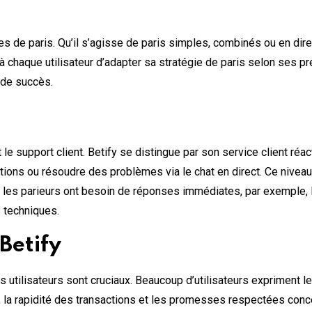
es de paris. Qu’il s’agisse de paris simples, combinés ou en dire
à chaque utilisateur d’adapter sa stratégie de paris selon ses p
 de succès.
le support client. Betify se distingue par son service client réact
tions ou résoudre des problèmes via le chat en direct. Ce nivea
ù les parieurs ont besoin de réponses immédiates, par exemple, l
s techniques.
 Betify
es utilisateurs sont cruciaux. Beaucoup d’utilisateurs expriment le
face, la rapidité des transactions et les promesses respectées conc