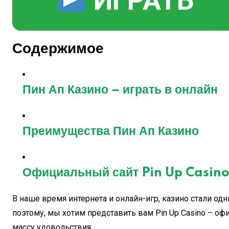
ИГРАТЬ
Содержимое
Пин Ап Казино – играть в онлайн
Преимущества Пин Ап Казино
Официальный сайт Pin Up Casin
В наше время интернета и онлайн-игр, казино стали о
поэтому, мы хотим представить вам Pin Up Casino – оф
массу удовольствия.