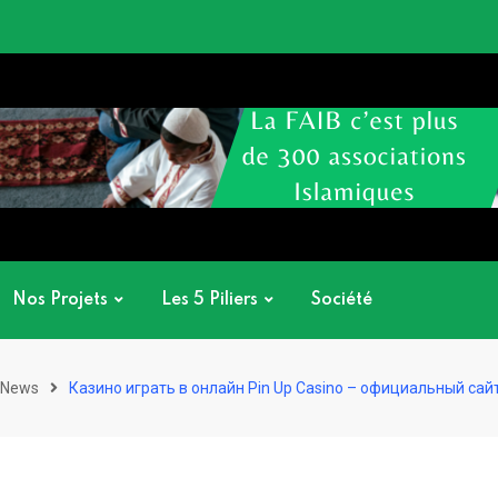
Nos Projets
Les 5 Piliers
Société
News
Казино играть в онлайн Pin Up Casino – официальный сай