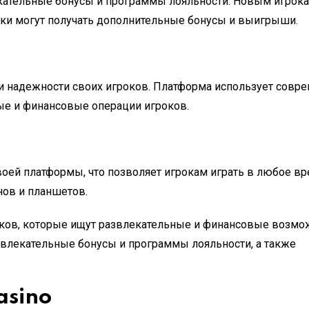
екательные бонусы и программы лояльности. Новым игрок
оки могут получать дополнительные бонусы и выигрыши.
 и надежности своих игроков. Платформа использует совр
ые и финансовые операции игроков.
оей платформы, что позволяет игрокам играть в любое вр
нов и планшетов.
роков, которые ищут развлекательные и финансовые возмо
ивлекательные бонусы и программы лояльности, а также
asino