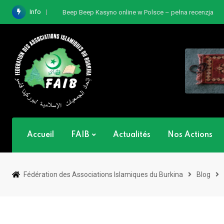
Skip
Info
Beep Beep Kasyno online w Polsce – pełna recenzja
to
content
Accueil
FAIB
Actualités
Nos Actions
Fédération des Associations Islamiques du Burkina
Blog