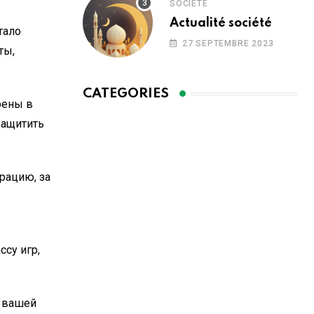
SOCIÉTÉ
Actualité société
тало
27 SEPTEMBRE 2023
ты,
CATEGORIES
рены в
защитить
рацию, за
ссу игр,
в вашей