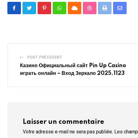
Pinterest
Whatsapp
Cloud
StumbleUpon
Print
Share
via
Email
POST PRÉCEDENT
Казино Официальный сайт Pin Up Casino
играть онлайн – Вход Зеркало 2025.1123
Laisser un commentaire
Votre adresse e-mail ne sera pas publiée.
Les champs