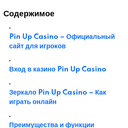
Содержимое
Pin Up Casino – Официальный
сайт для игроков
Вход в казино Pin Up Casino
Зеркало Pin Up Casino – Как
играть онлайн
Преимущества и функции