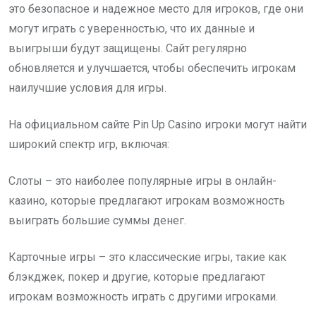
это безопасное и надежное место для игроков, где они
могут играть с уверенностью, что их данные и
выигрыши будут защищены. Сайт регулярно
обновляется и улучшается, чтобы обеспечить игрокам
наилучшие условия для игры.
На официальном сайте Pin Up Casino игроки могут найти
широкий спектр игр, включая:
Слоты – это наиболее популярные игры в онлайн-
казино, которые предлагают игрокам возможность
выиграть большие суммы денег.
Карточные игры – это классические игры, такие как
блэкджек, покер и другие, которые предлагают
игрокам возможность играть с другими игроками.