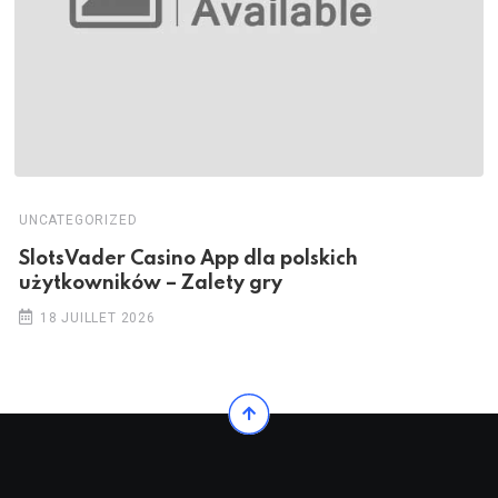
UNCATEGORIZED
SlotsVader Casino App dla polskich
użytkowników – Zalety gry
18 JUILLET 2026