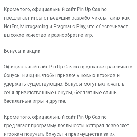
Кроме того, официальный сайт Pin Up Casino
предлагает игры от ведущих разработчиков, таких как
NetEnt, Microgaming и Pragmatic Play, что обеспечивает
высокое качество и разнообразие игр.
Бонусы и акции
Официальный сайт Pin Up Casino предлагает различные
бонусы и акции, чтобы привлечь новых игроков и
удержать существующих. Бонусы могут включать в
себя приветственные бонусы, бесплатные спины,
бесплатные игры и другие.
Кроме того, официальный сайт Pin Up Casino
предлагает программу лояльности, которая позволяет
игрокам получать бонусы и преимущества за их