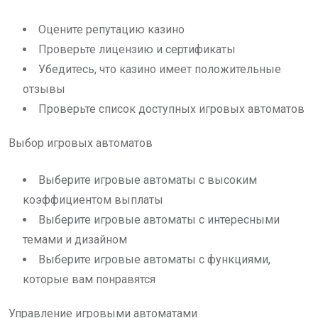
Оцените репутацию казино
Проверьте лицензию и сертификаты
Убедитесь, что казино имеет положительные
отзывы
Проверьте список доступных игровых автоматов
Выбор игровых автоматов
Выберите игровые автоматы с высоким
коэффициентом выплаты
Выберите игровые автоматы с интересными
темами и дизайном
Выберите игровые автоматы с функциями,
которые вам понравятся
Управление игровыми автоматами