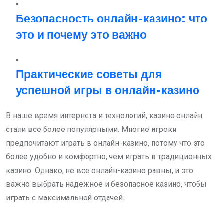
Безопасность онлайн-казино: что
это и почему это важно
Практические советы для
успешной игры в онлайн-казино
В наше время интернета и технологий, казино онлайн
стали все более популярными. Многие игроки
предпочитают играть в онлайн-казино, потому что это
более удобно и комфортно, чем играть в традиционных
казино. Однако, не все онлайн-казино равны, и это
важно выбрать надежное и безопасное казино, чтобы
играть с максимальной отдачей.