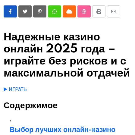
Pinterest
Whatsapp
Cloud
StumbleUpon
Print
Share
via
Email
Надежные казино
онлайн 2025 года –
играйте без рисков и с
максимальной отдачей
▶️ ИГРАТЬ
Содержимое
Выбор лучших онлайн-казино