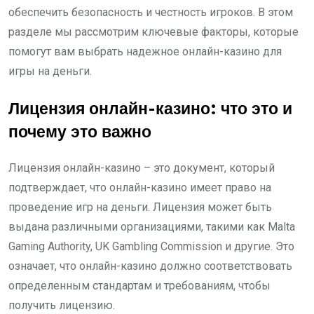
обеспечить безопасность и честность игроков. В этом
разделе мы рассмотрим ключевые факторы, которые
помогут вам выбрать надежное онлайн-казино для
игры на деньги.
Лицензия онлайн-казино: что это и
почему это важно
Лицензия онлайн-казино – это документ, который
подтверждает, что онлайн-казино имеет право на
проведение игр на деньги. Лицензия может быть
выдана различными организациями, такими как Malta
Gaming Authority, UK Gambling Commission и другие. Это
означает, что онлайн-казино должно соответствовать
определенным стандартам и требованиям, чтобы
получить лицензию.