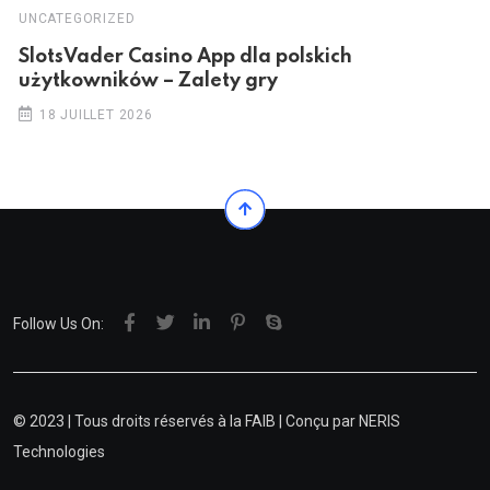
UNCATEGORIZED
SlotsVader Casino App dla polskich
użytkowników – Zalety gry
18 JUILLET 2026
Follow Us On:
© 2023 | Tous droits réservés à la FAIB | Conçu par
NERIS
Technologies