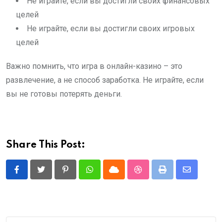
Не играйте, если вы достигли своих финансовых
целей
Не играйте, если вы достигли своих игровых
целей
Важно помнить, что игра в онлайн-казино – это
развлечение, а не способ заработка. Не играйте, если
вы не готовы потерять деньги.
Share This Post:
Pinterest
Whatsapp
Cloud
StumbleUpon
Print
Share
via
Email