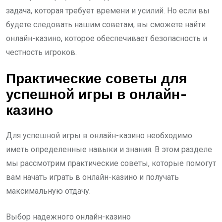
задача, которая требует времени и усилий. Но если вы
будете следовать нашим советам, вы сможете найти
онлайн-казино, которое обеспечивает безопасность и
честность игроков.
Практические советы для
успешной игры в онлайн-
казино
Для успешной игры в онлайн-казино необходимо
иметь определенные навыки и знания. В этом разделе
мы рассмотрим практические советы, которые помогут
вам начать играть в онлайн-казино и получать
максимальную отдачу.
Выбор надежного онлайн-казино