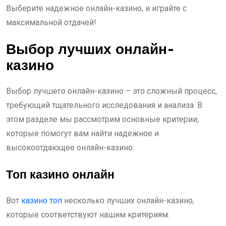
Выберите надежное онлайн-казино, и играйте с
максимальной отдачей!
Выбор лучших онлайн-
казино
Выбор лучшего онлайн-казино – это сложный процесс,
требующий тщательного исследования и анализа. В
этом разделе мы рассмотрим основные критерии,
которые помогут вам найти надежное и
высокоотдающее онлайн-казино.
Топ казино онлайн
Вот
казино топ
несколько лучших онлайн-казино,
которые соответствуют нашим критериям: