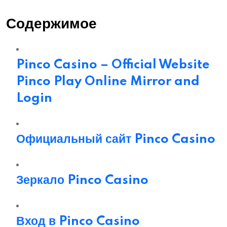
Содержимое
Pinco Casino – Official Website
Pinco Play Online Mirror and
Login
Официальный сайт Pinco Casino
Зеркало Pinco Casino
Вход в Pinco Casino