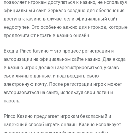
позволяет игрокам доступаться к казино, не используя
официальный сайт. Зеркало создано для обеспечения
доступа к казино в случае, если официальный сайт
недоступен. Это особенно важно для игроков, которые
предпочитают играть в казино онлайн.
Вход в Pinco Казино – это процесс регистрации и
авторизации на официальном сайте казино. Для входа
в казино игрок должен зарегистрироваться, указав
свои личные данные, и подтвердить свою
электронную почту. После регистрации игрок может
авторизоваться на сайте, используя свои логин и
пароль.
Pinco Казино предлагает игрокам безопасный и
надежный способ играть онлайн. Казино использует
современные технологии безопасности, чтобы