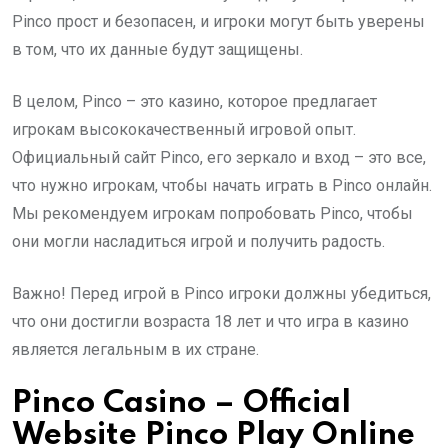
Pinco прост и безопасен, и игроки могут быть уверены
в том, что их данные будут защищены.
В целом, Pinco – это казино, которое предлагает
игрокам высококачественный игровой опыт.
Официальный сайт Pinco, его зеркало и вход – это все,
что нужно игрокам, чтобы начать играть в Pinco онлайн.
Мы рекомендуем игрокам попробовать Pinco, чтобы
они могли насладиться игрой и получить радость.
Важно! Перед игрой в Pinco игроки должны убедиться,
что они достигли возраста 18 лет и что игра в казино
является легальным в их стране.
Pinco Casino – Official
Website Pinco Play Online