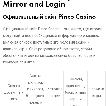
Mirror and Login
Официальный сайт Pinco Casino
Официальный сайт Pinco Casino – это место, где игроки
могут найти все необходимые информацию о казино,
включая список доступных игр, условия акции и
правила игры. Сайт регулярно обновляется, чтобы
обеспечить игрокам максимальную безопасность и
комфорт при игре.
Слоты,
Бонусы,
рулетка,
Список
фриспины,
бэккарат,
Условия
Правила
доступных
бесплатные
блэкджек,
акции
игры
игр
игры и
покер и
другие