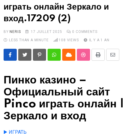
играть онлайн Зеркало и
вход.17209 (2)
BY
NERIS
17 JUILLET 2025
0
COMMENTS
LESS THAN A MINUTE
108
VIEWS
IL Y A 1 AN
Pinterest
Whatsapp
Cloud
StumbleUpon
Print
Share
via
Email
Пинко казино –
Официальный сайт
Pinco играть онлайн |
Зеркало и вход
▶️ ИГРАТЬ