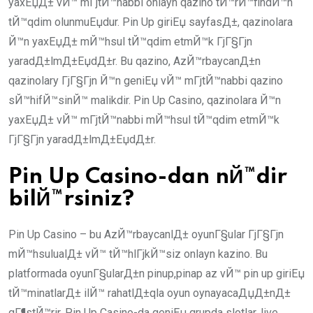
yaxЕџД± vЙ™ mГјtЙ™nabbi onlayn qazino tЙ™rЙ™findЙ™n
tЙ™qdim olunmuЕџdur. Pin Up giriЕџ sayfasД±, qazinolara
Й™n yaxЕџД± mЙ™hsul tЙ™qdim etmЙ™k ГјГ§Гјn
yaradД±lmД±ЕџdД±r. Bu qazino, AzЙ™rbaycanД±n
qazinolary ГјГ§Гјn Й™n geniЕџ vЙ™ mГјtЙ™nabbi qazino
sЙ™hifЙ™sinЙ™ malikdir. Pin Up Casino, qazinolara Й™n
yaxЕџД± vЙ™ mГјtЙ™nabbi mЙ™hsul tЙ™qdim etmЙ™k
ГјГ§Гјn yaradД±lmД±ЕџdД±r.
Pin Up Casino-dan nЙ™dir
bilЙ™rsiniz?
Pin Up Casino – bu AzЙ™rbaycanlД± oyunГ§ular ГјГ§Гјn
mЙ™hsulualД± vЙ™ tЙ™hlГјkЙ™siz onlayn kazino. Bu
platformada oyunГ§ularД±n pinup,pinap az vЙ™ pin up giriЕџ
tЙ™minatlarД± ilЙ™ rahatlД±qla oyun oynayacaДџД±nД±
gГ¶stЙ™rir. Pin Up Casino-da geniЕџ qrupda slotlar, live