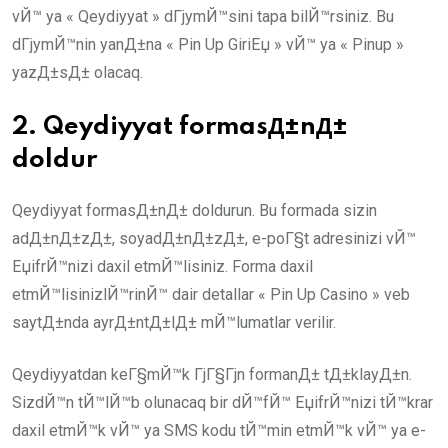
vЙ™ ya « Qeydiyyat » dГјymЙ™sini tapa bilЙ™rsiniz. Bu
dГјymЙ™nin yanД±na « Pin Up GiriЕџ » vЙ™ ya « Pinup »
yazД±sД± olacaq.
2. Qeydiyyat formasД±nД±
doldur
Qeydiyyat formasД±nД± doldurun. Bu formada sizin
adД±nД±zД±, soyadД±nД±zД±, e-poГ§t adresinizi vЙ™
ЕџifrЙ™nizi daxil etmЙ™lisiniz. Forma daxil
etmЙ™lisinizlЙ™rinЙ™ dair detallar « Pin Up Casino » veb
saytД±nda ayrД±ntД±lД± mЙ™lumatlar verilir.
Qeydiyyatdan keГ§mЙ™k ГјГ§Гјn formanД± tД±klayД±n.
SizdЙ™n tЙ™lЙ™b olunacaq bir dЙ™fЙ™ ЕџifrЙ™nizi tЙ™krar
daxil etmЙ™k vЙ™ ya SMS kodu tЙ™min etmЙ™k vЙ™ ya e-