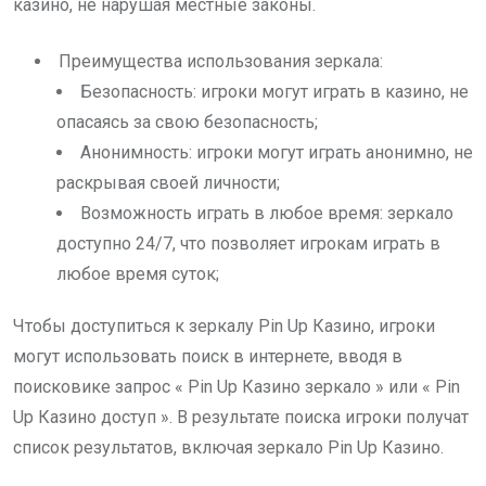
казино, не нарушая местные законы.
Преимущества использования зеркала:
Безопасность: игроки могут играть в казино, не
опасаясь за свою безопасность;
Анонимность: игроки могут играть анонимно, не
раскрывая своей личности;
Возможность играть в любое время: зеркало
доступно 24/7, что позволяет игрокам играть в
любое время суток;
Чтобы доступиться к зеркалу Pin Up Казино, игроки
могут использовать поиск в интернете, вводя в
поисковике запрос « Pin Up Казино зеркало » или « Pin
Up Казино доступ ». В результате поиска игроки получат
список результатов, включая зеркало Pin Up Казино.