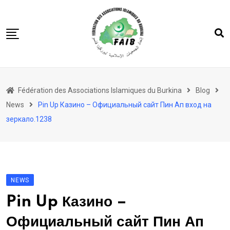
Skip
to
content
Accueil
Fédération des Associations Islamiques du Burkina
Blog
FAIB
News
Pin Up Казино – Официальный сайт Пин Ап вход на
Actualités
зеркало.1238
Nos Actions
Nos Projets
Les 5 Piliers
NEWS
Société
Pin Up Казино –
Официальный сайт Пин Ап