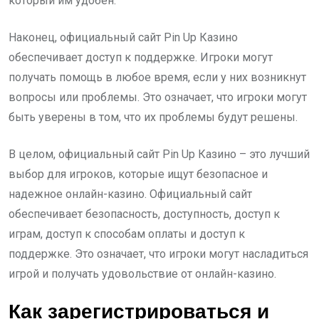
который им удобен.
Наконец, официальный сайт Pin Up Казино
обеспечивает доступ к поддержке. Игроки могут
получать помощь в любое время, если у них возникнут
вопросы или проблемы. Это означает, что игроки могут
быть уверены в том, что их проблемы будут решены.
В целом, официальный сайт Pin Up Казино – это лучший
выбор для игроков, которые ищут безопасное и
надежное онлайн-казино. Официальный сайт
обеспечивает безопасность, доступность, доступ к
играм, доступ к способам оплаты и доступ к
поддержке. Это означает, что игроки могут насладиться
игрой и получать удовольствие от онлайн-казино.
Как зарегистрироваться и