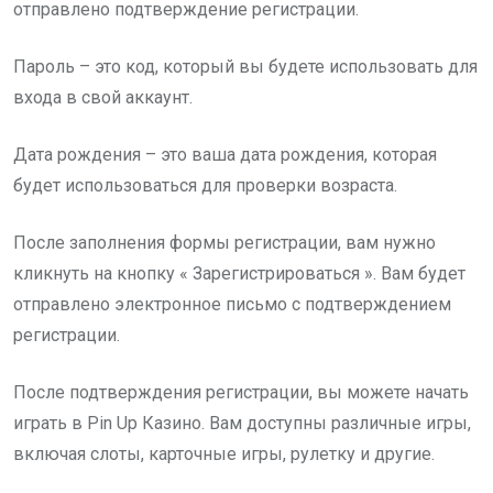
отправлено подтверждение регистрации.
Пароль – это код, который вы будете использовать для
входа в свой аккаунт.
Дата рождения – это ваша дата рождения, которая
будет использоваться для проверки возраста.
После заполнения формы регистрации, вам нужно
кликнуть на кнопку « Зарегистрироваться ». Вам будет
отправлено электронное письмо с подтверждением
регистрации.
После подтверждения регистрации, вы можете начать
играть в Pin Up Казино. Вам доступны различные игры,
включая слоты, карточные игры, рулетку и другие.