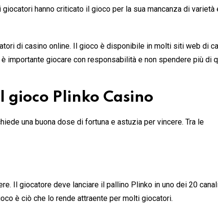
i giocatori hanno criticato il gioco per la sua mancanza di varietà 
atori di casino online. Il gioco è disponibile in molti siti web di c
ia, è importante giocare con responsabilità e non spendere più di 
l gioco Plinko Casino
chiede una buona dose di fortuna e astuzia per vincere. Tra le
re. Il giocatore deve lanciare il pallino Plinko in uno dei 20 canal
ioco è ciò che lo rende attraente per molti giocatori.