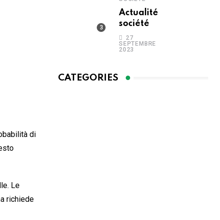
Actualité
société
27
SEPTEMBRE
2023
CATEGORIES
babilità di
uesto
lle. Le
ma richiede