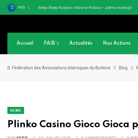
Skip
Info
Beep Beep Kasyno online w Polsce – pełna recenzja
to
content
Accueil
FAIB
Actualités
Nos Actions
Fédération des Associations Islamiques du Burkina
Blog
NEWS
Plinko Casino Gioco Gioca p