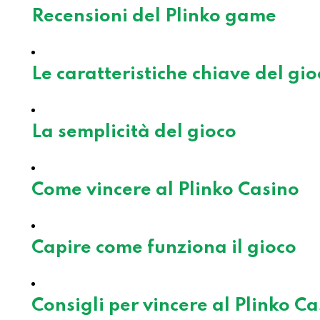
Recensioni del Plinko game
Le caratteristiche chiave del gi
La semplicità del gioco
Come vincere al Plinko Casino
Capire come funziona il gioco
Consigli per vincere al Plinko C