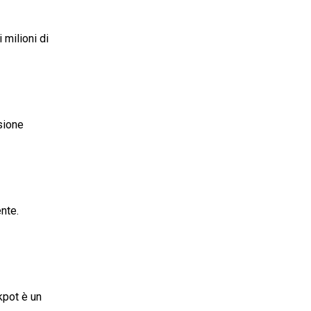
 milioni di
sione
ente.
ckpot è un