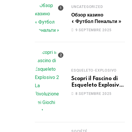
UNCATEGORIZED
Обзор казино
« Футбол Пенальти »
9 SEPTEMBRE 2025
ESQUELETO-EXPLOSIVO
Scopri il Fascino di
Esqueleto Explosivo
2 La Rivoluzione dei
8 SEPTEMBRE 2025
Giochi Slot
SOCIÉTÉ