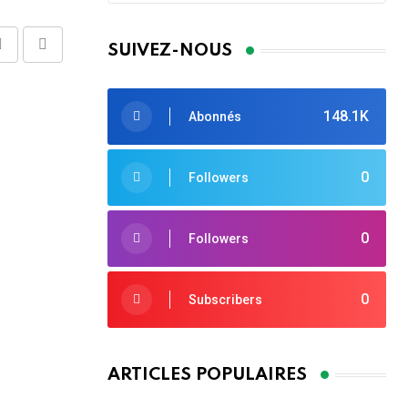
SUIVEZ-NOUS
Share
Print
via
Email
148.1K
Abonnés
0
Followers
0
Followers
0
Subscribers
ARTICLES POPULAIRES