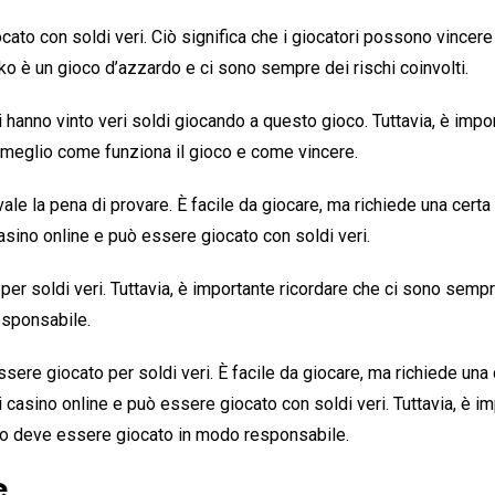
cato con soldi veri. Ciò significa che i giocatori possono vincere 
nko è un gioco d’azzardo e ci sono sempre dei rischi coinvolti.
i hanno vinto veri soldi giocando a questo gioco. Tuttavia, è impo
e meglio come funziona il gioco e come vincere.
vale la pena di provare. È facile da giocare, ma richiede una certa
 casino online e può essere giocato con soldi veri.
per soldi veri. Tuttavia, è importante ricordare che ci sono semp
esponsabile.
sere giocato per soldi veri. È facile da giocare, ma richiede una
lti casino online e può essere giocato con soldi veri. Tuttavia, è i
ioco deve essere giocato in modo responsabile.
e