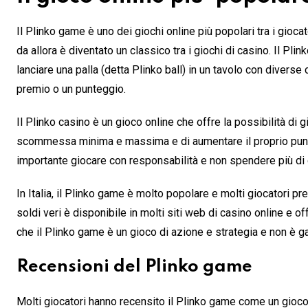
Il Plinko game è uno dei giochi online più popolari tra i gioc
da allora è diventato un classico tra i giochi di casino. Il Pli
lanciare una palla (detta Plinko ball) in un tavolo con diverse
premio o un punteggio.
Il Plinko casino è un gioco online che offre la possibilità di 
scommessa minima e massima e di aumentare il proprio punteg
importante giocare con responsabilità e non spendere più di
In Italia, il Plinko game è molto popolare e molti giocatori pr
soldi veri è disponibile in molti siti web di casino online e of
che il Plinko game è un gioco di azione e strategia e non è ga
Recensioni del Plinko game
Molti giocatori hanno recensito il Plinko game come un gioco 