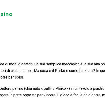
asino
i
i
ore di molti giocatori. La sua semplice meccanica e la sua alta pro
atori di casino online. Ma cosa è il Plinko e come funziona? In q
care per soldi.
attere palline (chiamate « palline Plinko ») in un tavolo a piastre
gere la parte opposta per vincere. Il gioco è facile da giocare, 