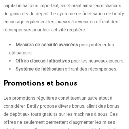
capital initial plus important, améliorant ainsi leurs chances
de gains dès le départ. Le système de fidélisation de betify
encourage également les joueurs à revenir en offrant des
récompenses pour leur activité régulière.
Mesures de sécurité avancées
pour protéger les
utilisateurs.
Offres d’accueil attractives
pour les nouveaux joueurs.
Système de fidélisation
offrant des récompenses.
Promotions et bonus
Les promotions régulières constituent un autre atout à
considérer. Betify propose divers bonus, allant des bonus
de dépôt aux tours gratuits sur les machines à sous. Ces
offres ne seulement permettent d’augmenter les mises