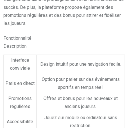
succès. De plus, la plateforme propose également des
promotions régulières et des bonus pour attirer et fidéliser
les joueurs.
Fonctionnalité
Description
Interface
Design intuitif pour une navigation facile.
conviviale
Option pour parier sur des événements
Paris en direct
sportifs en temps réel.
Promotions
Offres et bonus pour les nouveaux et
régulières
anciens joueurs.
Jouez sur mobile ou ordinateur sans
Accessibilité
restriction.