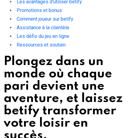
Les avantages d’utiliser betify
Promotions et bonus
Comment joueur sur betify
Assistance à la clientèle
Les défis du jeu en ligne
Ressources et soutien
Plongez dans un
monde où chaque
pari devient une
aventure, et laissez
betify transformer
votre loisir en
succès.