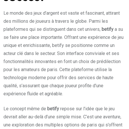
Le monde des jeux d’argent est vaste et fascinant, attirant
des millions de joueurs à travers le globe. Parmi les
plateformes qui se distinguent dans cet univers,
betify
a su
se faire une place importante. Offrant une expérience de jeu
unique et enrichissante, betify se positionne comme un
acteur clé dans le secteur. Son interface conviviale et ses
fonctionnalités innovantes en font un choix de prédilection
pour les amateurs de paris. Cette plateforme utilise la
technologie moderne pour offrir des services de haute
qualité, s’assurant que chaque joueur profite d’une
expérience fluide et agréable.
Le concept même de
betify
repose sur l’idée que le jeu
devrait aller au-delà d’une simple mise. C’est une aventure,
une exploration des multiples options de paris qui s’offrent