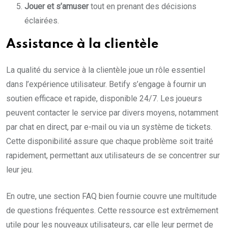
Jouer et s’amuser
tout en prenant des décisions
éclairées.
Assistance à la clientèle
La qualité du service à la clientèle joue un rôle essentiel
dans l’expérience utilisateur. Betify s’engage à fournir un
soutien efficace et rapide, disponible 24/7. Les joueurs
peuvent contacter le service par divers moyens, notamment
par chat en direct, par e-mail ou via un système de tickets.
Cette disponibilité assure que chaque problème soit traité
rapidement, permettant aux utilisateurs de se concentrer sur
leur jeu.
En outre, une section FAQ bien fournie couvre une multitude
de questions fréquentes. Cette ressource est extrêmement
utile pour les nouveaux utilisateurs, car elle leur permet de