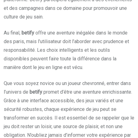
et des campagnes dans ce domaine pour promouvoir une
culture de jeu sain.
Au final,
betify
offre une aventure inégalée dans le monde
des paris, mais l’utilisateur doit l’aborder avec prudence et
responsabilité. Les choix intelligents et les outils
disponibles peuvent faire toute la différence dans la
manière dont le jeu en ligne est vécu.
Que vous soyez novice ou un joueur chevronné, entrer dans
l’univers de
betify
promet d’être une aventure enrichissante.
Grâce à une interface accessible, des jeux variés et une
sécurité robustes, chaque expérience de jeu peut se
transformer en succès. Il est essentiel de se rappeler que le
jeu doit rester un loisir, une source de plaisir, et non une
obligation. N’oubliez jamais d’informer votre expérience par