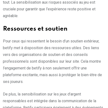
tout. La sensibilisation aux risques associés au jeu est
cruciale pour garantir que l’expérience reste positive et
agréable.
Ressources et soutien
Pour ceux qui ressentent le besoin d’un soutien extérieur,
betify met à disposition des ressources utiles. Des liens
vers des organisations de soutien et des conseils
professionnels sont disponibles sur leur site. Cela montre
l’engagement de betify à non seulement offrir une
plateforme excitante, mais aussi à protéger le bien-être de
ses joueurs.
De plus, la sensibilisation sur les jeux d’argent
responsables est intégrée dans la communication de la
plateforme. Betify participera également à des événements