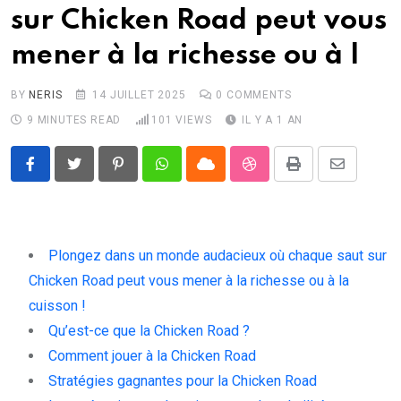
sur Chicken Road peut vous
mener à la richesse ou à l
BY
NERIS
14 JUILLET 2025
0
COMMENTS
9 MINUTES READ
101
VIEWS
IL Y A 1 AN
Pinterest
Whatsapp
Cloud
StumbleUpon
Print
Share
via
Email
Plongez dans un monde audacieux où chaque saut sur
Chicken Road peut vous mener à la richesse ou à la
cuisson !
Qu’est-ce que la Chicken Road ?
Comment jouer à la Chicken Road
Stratégies gagnantes pour la Chicken Road