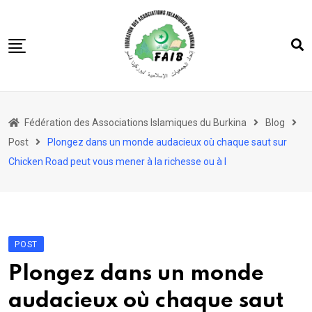
Skip
to
content
Accueil
Fédération des Associations Islamiques du Burkina
Blog
FAIB
Post
Plongez dans un monde audacieux où chaque saut sur
Actualités
Chicken Road peut vous mener à la richesse ou à l
Nos Actions
Nos Projets
Les 5 Piliers
POST
Société
Plongez dans un monde
audacieux où chaque saut