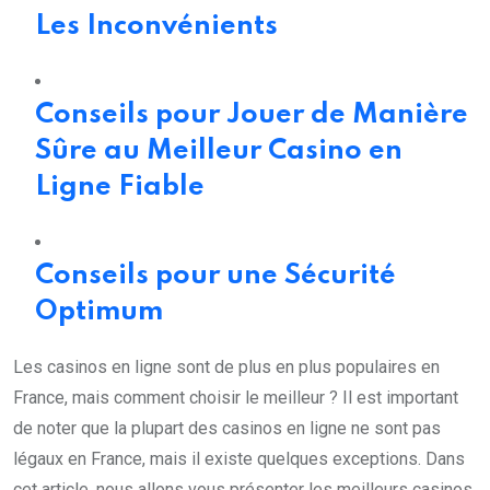
Les Inconvénients
Conseils pour Jouer de Manière
Sûre au Meilleur Casino en
Ligne Fiable
Conseils pour une Sécurité
Optimum
Les casinos en ligne sont de plus en plus populaires en
France, mais comment choisir le meilleur ? Il est important
de noter que la plupart des casinos en ligne ne sont pas
légaux en France, mais il existe quelques exceptions. Dans
cet article, nous allons vous présenter les meilleurs casinos