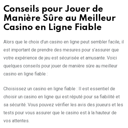
Conseils pour Jouer de
Manière Sûre au Meilleur
Casino en Ligne Fiable
Alors que le choix d’un casino en ligne peut sembler facile, il
est important de prendre des mesures pour s’assurer que
votre expérience de jeu est sécurisée et amusante. Voici
quelques conseils pour jouer de manière sûre au meilleur
casino en ligne fiable :
Choisissez un casino en ligne fiable : Il est essentiel de
choisir un casino en ligne qui est réputé pour sa fiabilité et
sa sécurité. Vous pouvez vérifier les avis des joueurs et les
tests pour vous assurer que le casino est à la hauteur de
vos attentes.