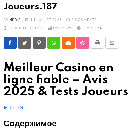
Joueurs.187
BY
NERIS
14 JUILLET 2025
0
COMMENTS
12 MINUTES READ
122
VIEWS
IL Y A 1 AN
Pinterest
Whatsapp
Cloud
StumbleUpon
Print
Share
via
Email
Meilleur Casino en
ligne fiable – Avis
2025 & Tests Joueurs
▶️ JOUER
Содержимое