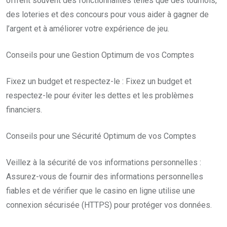
offrent souvent des fonctionnalités telles que des tournois,
des loteries et des concours pour vous aider à gagner de
l’argent et à améliorer votre expérience de jeu.
Conseils pour une Gestion Optimum de vos Comptes
Fixez un budget et respectez-le : Fixez un budget et
respectez-le pour éviter les dettes et les problèmes
financiers.
Conseils pour une Sécurité Optimum de vos Comptes
Veillez à la sécurité de vos informations personnelles :
Assurez-vous de fournir des informations personnelles
fiables et de vérifier que le casino en ligne utilise une
connexion sécurisée (HTTPS) pour protéger vos données.