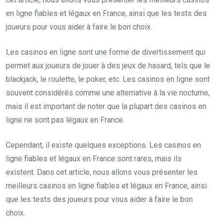
en ligne fiables et légaux en France, ainsi que les tests des
joueurs pour vous aider à faire le bon choix.
Les casinos en ligne sont une forme de divertissement qui
permet aux joueurs de jouer à des jeux de hasard, tels que le
blackjack, le roulette, le poker, etc. Les casinos en ligne sont
souvent considérés comme une alternative à la vie nocturne,
mais il est important de noter que la plupart des casinos en
ligne ne sont pas légaux en France.
Cependant, il existe quelques exceptions. Les casinos en
ligne fiables et légaux en France sont rares, mais ils
existent. Dans cet article, nous allons vous présenter les
meilleurs casinos en ligne fiables et légaux en France, ainsi
que les tests des joueurs pour vous aider à faire le bon
choix.