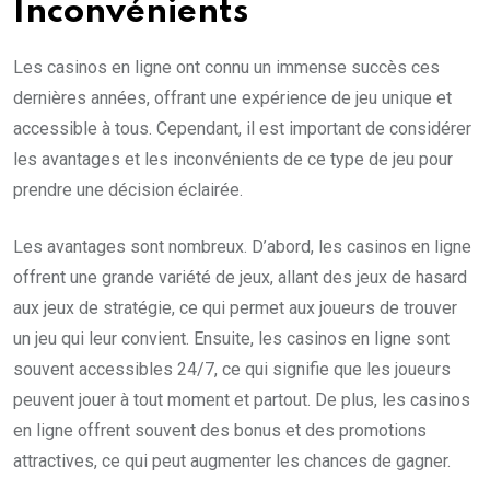
Inconvénients
Les casinos en ligne ont connu un immense succès ces
dernières années, offrant une expérience de jeu unique et
accessible à tous. Cependant, il est important de considérer
les avantages et les inconvénients de ce type de jeu pour
prendre une décision éclairée.
Les avantages sont nombreux. D’abord, les casinos en ligne
offrent une grande variété de jeux, allant des jeux de hasard
aux jeux de stratégie, ce qui permet aux joueurs de trouver
un jeu qui leur convient. Ensuite, les casinos en ligne sont
souvent accessibles 24/7, ce qui signifie que les joueurs
peuvent jouer à tout moment et partout. De plus, les casinos
en ligne offrent souvent des bonus et des promotions
attractives, ce qui peut augmenter les chances de gagner.