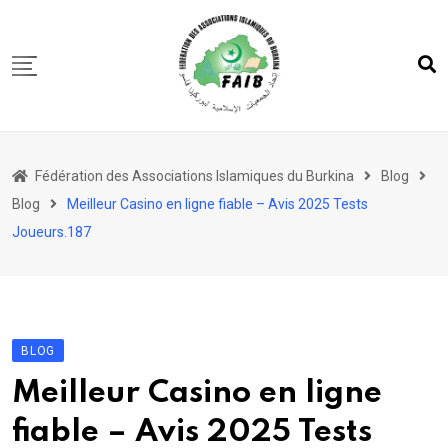
Skip
to
content
Accueil
Fédération des Associations Islamiques du Burkina
Blog
FAIB
Blog
Meilleur Casino en ligne fiable – Avis 2025 Tests
Actualités
Joueurs.187
Nos Actions
Nos Projets
Les 5 Piliers
BLOG
Société
Meilleur Casino en ligne
fiable – Avis 2025 Tests