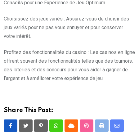
Conseils pour une Expérience de Jeu Optimum
Choisissez des jeux variés : Assurez-vous de choisir des
jeux variés pour ne pas vous ennuyer et pour conserver
votre intérêt.
Profitez des fonctionnalités du casino : Les casinos en ligne
offrent souvent des fonctionnalités telles que des tournois,
des loteries et des concours pour vous aider à gagner de
l’argent et à améliorer votre expérience de jeu.
Share This Post:
Pinterest
Whatsapp
Cloud
StumbleUpon
Print
Share
via