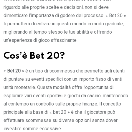
riguardo alle proprie scelte e decisioni, non si deve
dimenticare l’importanza di godere del processo. « Bet 20 »
ti permetterà di entrare in questo mondo in modo graduale,
migliorando al tempo stesso le tue abilità e offrendo
un’esperienza di gioco affascinante.
Cos’è Bet 20?
«
Bet 20
» è un tipo di scommessa che permette agli utenti
di puntare su eventi specifici con un importo fisso di venti
unità monetarie. Questa modalità offre l’opportunità di
esplorare vari eventi sportivi e giochi da casinò, mantenendo
al contempo un controllo sulle proprie finanze. Il concetto
principale alla base di « bet 20 » è che il giocatore può
effettuare scommesse su diverse opzioni senza dover
investire somme eccessive.