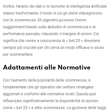
Inoltre, l’analisi dei dati e le tecniche di intelligenza artificiale
stanno trasformando il modo in cui gli utenti interagiscono
con le scommesse. Gli algoritmi possono fornire
suggerimenti basati sulle abitudini di scommessa e le
performance passate, riducendo il margine di errore. Ciò
significa che venire a conoscenza di « bet 20 » diventerà
sempre più cruciale per chi cerca un modo efficace e sicuro
per scommettere.
Adattamenti alle Normative
Con l’aumento della popolarità delle scommesse, è
fondamentale che gli operatori del settore rimangano
aggiornati e conformi alle normative locali. Questo può
influenzare significativamente la disponibilità di opzioni
come « bet 20 » e altre scommesse. La gestione delle leggi