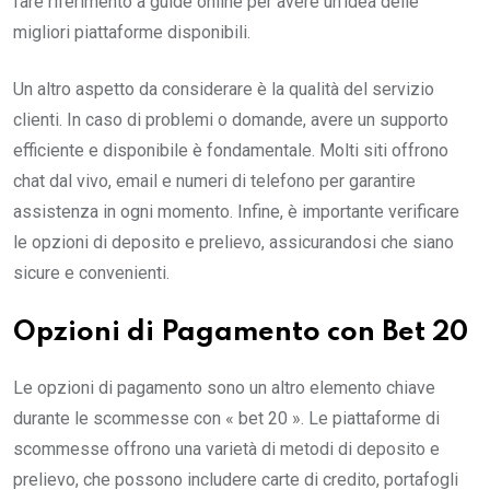
fare riferimento a guide online per avere un’idea delle
migliori piattaforme disponibili.
Un altro aspetto da considerare è la qualità del servizio
clienti. In caso di problemi o domande, avere un supporto
efficiente e disponibile è fondamentale. Molti siti offrono
chat dal vivo, email e numeri di telefono per garantire
assistenza in ogni momento. Infine, è importante verificare
le opzioni di deposito e prelievo, assicurandosi che siano
sicure e convenienti.
Opzioni di Pagamento con Bet 20
Le opzioni di pagamento sono un altro elemento chiave
durante le scommesse con « bet 20 ». Le piattaforme di
scommesse offrono una varietà di metodi di deposito e
prelievo, che possono includere carte di credito, portafogli