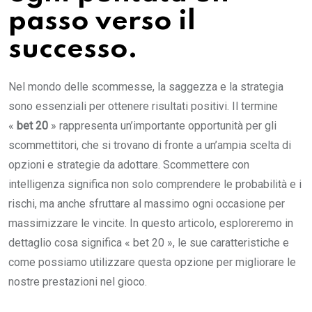
passo verso il
successo.
Nel mondo delle scommesse, la saggezza e la strategia
sono essenziali per ottenere risultati positivi. Il termine
«
bet 20
» rappresenta un’importante opportunità per gli
scommettitori, che si trovano di fronte a un’ampia scelta di
opzioni e strategie da adottare. Scommettere con
intelligenza significa non solo comprendere le probabilità e i
rischi, ma anche sfruttare al massimo ogni occasione per
massimizzare le vincite. In questo articolo, esploreremo in
dettaglio cosa significa « bet 20 », le sue caratteristiche e
come possiamo utilizzare questa opzione per migliorare le
nostre prestazioni nel gioco.