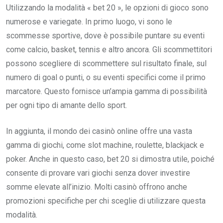
Utilizzando la modalità « bet 20 », le opzioni di gioco sono
numerose e variegate. In primo luogo, vi sono le
scommesse sportive, dove è possibile puntare su eventi
come calcio, basket, tennis e altro ancora. Gli scommettitori
possono scegliere di scommettere sul risultato finale, sul
numero di goal o punti, o su eventi specifici come il primo
marcatore. Questo fornisce un’ampia gamma di possibilità
per ogni tipo di amante dello sport.
In aggiunta, il mondo dei casinò online offre una vasta
gamma di giochi, come slot machine, roulette, blackjack e
poker. Anche in questo caso, bet 20 si dimostra utile, poiché
consente di provare vari giochi senza dover investire
somme elevate all’inizio. Molti casinò offrono anche
promozioni specifiche per chi sceglie di utilizzare questa
modalità.