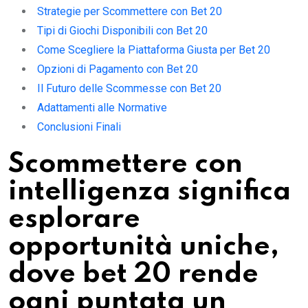
Strategie per Scommettere con Bet 20
Tipi di Giochi Disponibili con Bet 20
Come Scegliere la Piattaforma Giusta per Bet 20
Opzioni di Pagamento con Bet 20
Il Futuro delle Scommesse con Bet 20
Adattamenti alle Normative
Conclusioni Finali
Scommettere con
intelligenza significa
esplorare
opportunità uniche,
dove bet 20 rende
ogni puntata un