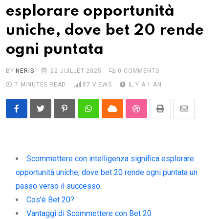
esplorare opportunità
uniche, dove bet 20 rende
ogni puntata
BY
NERIS
22 JUILLET 2025
0
COMMENTS
7 MINUTES READ
87
VIEWS
IL Y A 1 AN
Pinterest
Whatsapp
Cloud
StumbleUpon
Print
Share
via
Email
Scommettere con intelligenza significa esplorare
opportunità uniche, dove bet 20 rende ogni puntata un
passo verso il successo.
Cos’è Bet 20?
Vantaggi di Scommettere con Bet 20