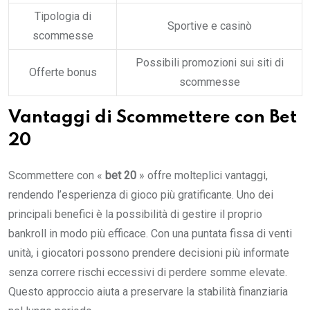
Tipologia di
Sportive e casinò
scommesse
Possibili promozioni sui siti di
Offerte bonus
scommesse
Vantaggi di Scommettere con Bet
20
Scommettere con «
bet 20
» offre molteplici vantaggi,
rendendo l’esperienza di gioco più gratificante. Uno dei
principali benefici è la possibilità di gestire il proprio
bankroll in modo più efficace. Con una puntata fissa di venti
unità, i giocatori possono prendere decisioni più informate
senza correre rischi eccessivi di perdere somme elevate.
Questo approccio aiuta a preservare la stabilità finanziaria